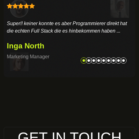
ierer direkt hat
super , mein Projekt wurde sofort verstand
men haben ...
umgesetzt, innerhalb 10 Tagen lief alles u
zusammen jetzt die Feinarbeiten
Patrick Poolwind
CEO
GET IN TOUCH